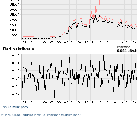
keskmine
Radioaktiivsus
0.094 µSv/
<< Eelmine päev
©
Tartu Ülikool
,
füüsika instituut
,
keskkonnafüüsika labor