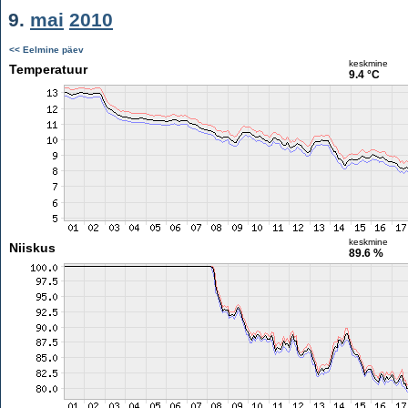
9.
mai
2010
<< Eelmine päev
keskmine
Temperatuur
9.4 °C
keskmine
Niiskus
89.6 %