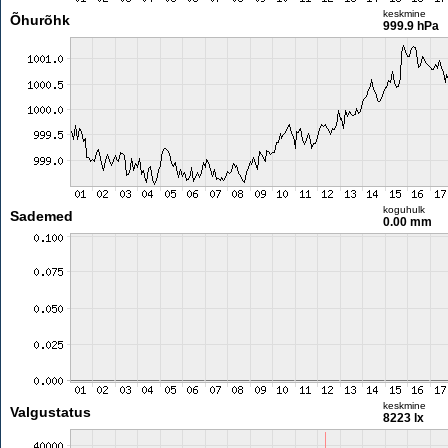
keskmine
Õhurõhk
999.9 hPa
koguhulk
Sademed
0.00 mm
keskmine
Valgustatus
8223 lx