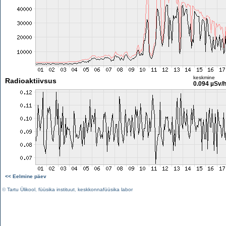
keskmine
Radioaktiivsus
0.094 µSv/
<< Eelmine päev
©
Tartu Ülikool
,
füüsika instituut
,
keskkonnafüüsika labor