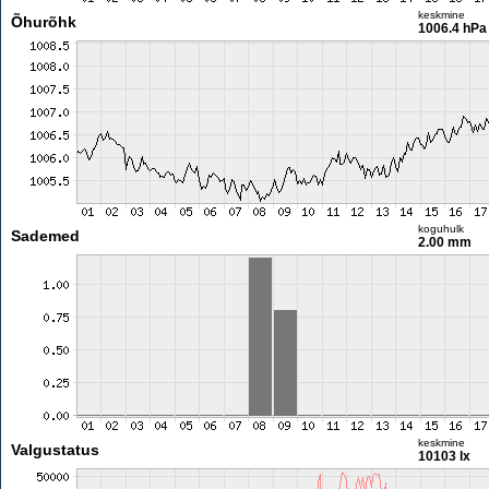
keskmine
Õhurõhk
1006.4 hPa
koguhulk
Sademed
2.00 mm
keskmine
Valgustatus
10103 lx