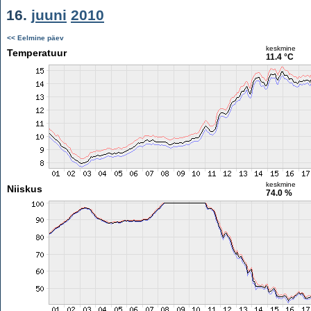
16.
juuni
2010
<< Eelmine päev
keskmine
Temperatuur
11.4 °C
keskmine
Niiskus
74.0 %