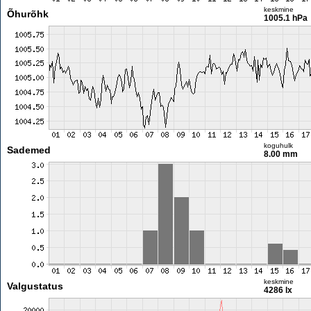
keskmine
Õhurõhk
1005.1 hPa
koguhulk
Sademed
8.00 mm
keskmine
Valgustatus
4286 lx