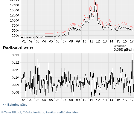
keskmine
Radioaktiivsus
0.093 µSv/h
<< Eelmine päev
©
Tartu Ülikool
,
füüsika instituut
,
keskkonnafüüsika labor