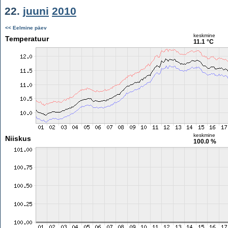
22.
juuni
2010
<< Eelmine päev
keskmine
Temperatuur
11.1 °C
keskmine
Niiskus
100.0 %