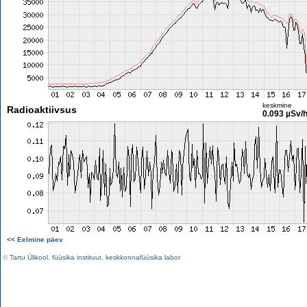
keskmine
Radioaktiivsus
0.093 µSv/
<< Eelmine päev
©
Tartu Ülikool
,
füüsika instituut
,
keskkonnafüüsika labor