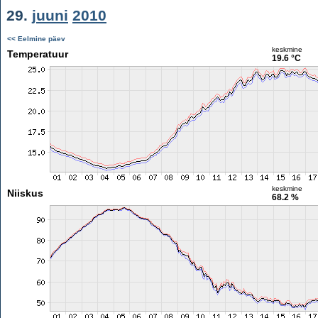
29.
juuni
2010
<< Eelmine päev
keskmine
Temperatuur
19.6 °C
keskmine
Niiskus
68.2 %