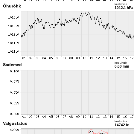
keskmine
Õhurõhk
1012.1 hPa
koguhulk
Sademed
0.00 mm
keskmine
Valgustatus
14742 lx