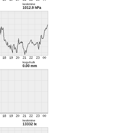
keskmine
1012.9 hPa
koguhulk
0.00 mm
keskmine
13332 lx