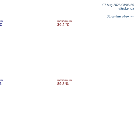
07 Aug 2026 08:06:50
värskenda
Järgmine päev >>
um
maksimum
°C
30.4 °C
um
maksimum
%
89.8 %