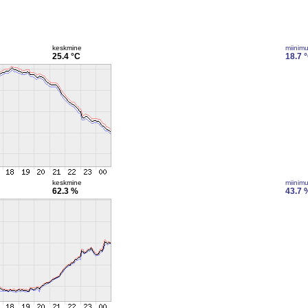
keskmine
miinim
25.4 °C
18.7 
keskmine
miinim
62.3 %
43.7 