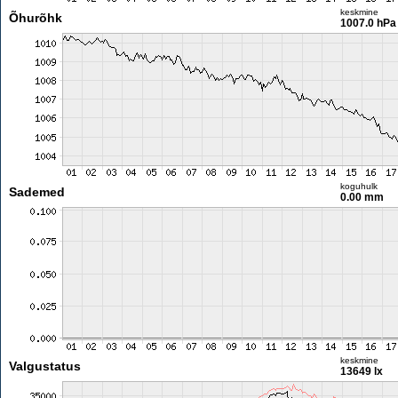
keskmine
Õhurõhk
1007.0 hPa
koguhulk
Sademed
0.00 mm
keskmine
Valgustatus
13649 lx