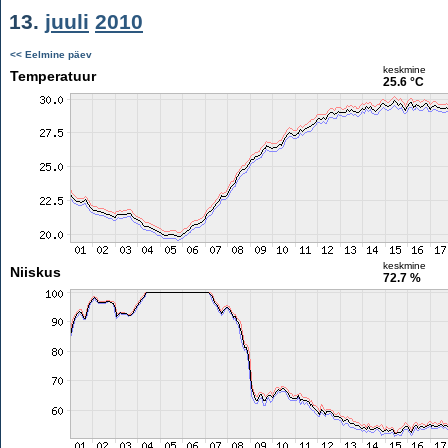
13.
juuli
2010
<< Eelmine päev
keskmine
Temperatuur
25.6 °C
keskmine
Niiskus
72.7 %