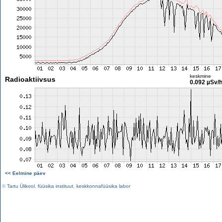
keskmine
Radioaktiivsus
0.092 µSv/
<< Eelmine päev
©
Tartu Ülikool
,
füüsika instituut
,
keskkonnafüüsika labor