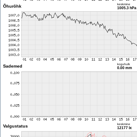
keskmine
Õhurõhk
1005.3 hPa
koguhulk
Sademed
0.00 mm
keskmine
Valgustatus
12177 lx