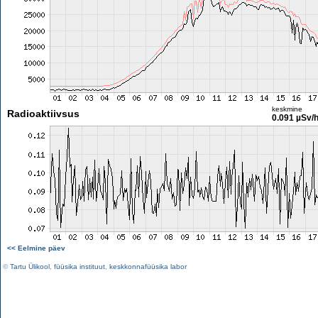
keskmine
Radioaktiivsus
0.091 µSv/
<< Eelmine päev
©
Tartu Ülikool
,
füüsika instituut
,
keskkonnafüüsika labor