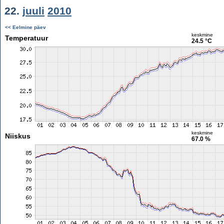
22.
juuli
2010
<< Eelmine päev
keskmine
Temperatuur
24.5 °C
keskmine
Niiskus
67.0 %