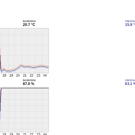
keskmine
miinim
20.7 °C
15.9 
keskmine
miinim
87.0 %
63.1 