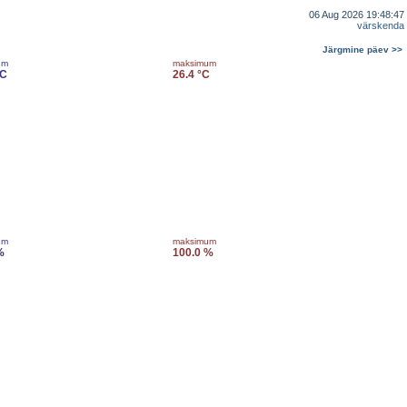
06 Aug 2026 19:48:47
värskenda
Järgmine päev >>
um
maksimum
°C
26.4 °C
um
maksimum
%
100.0 %