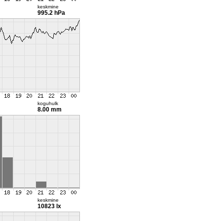
keskmine
995.2 hPa
koguhulk
8.00 mm
keskmine
10823 lx