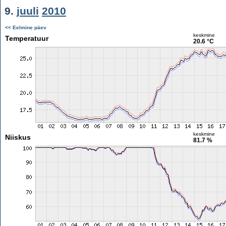
9.
juuli
2010
<< Eelmine päev
keskmine
Temperatuur
20.6 °C
keskmine
Niiskus
81.7 %