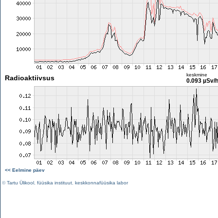
keskmine
Radioaktiivsus
0.093 µSv/
<< Eelmine päev
©
Tartu Ülikool
,
füüsika instituut
,
keskkonnafüüsika labor