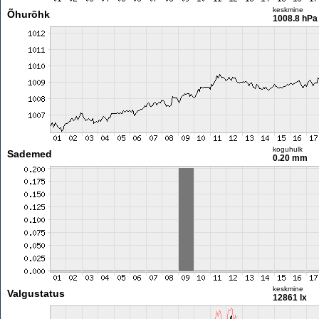
keskmine
Õhurõhk
1008.8 hPa
koguhulk
Sademed
0.20 mm
keskmine
Valgustatus
12861 lx