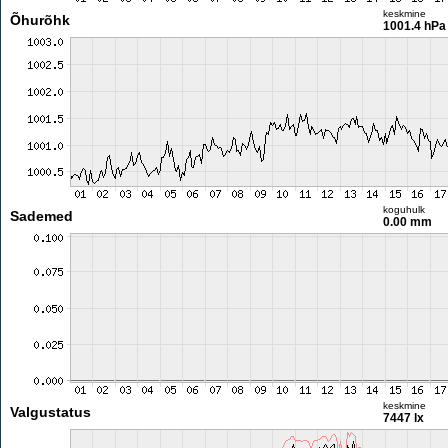
keskmine
Õhurõhk
1001.4 hPa
koguhulk
Sademed
0.00 mm
keskmine
Valgustatus
7447 lx