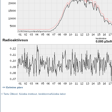
keskmine
Radioaktiivsus
0.095 µSv/
<< Eelmine päev
©
Tartu Ülikool
,
füüsika instituut
,
keskkonnafüüsika labor