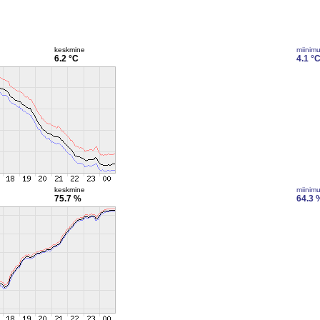
keskmine
miinim
6.2 °C
4.1 °
keskmine
miinim
75.7 %
64.3 