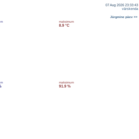
07 Aug 2026 23:33:43
värskenda
Järgmine päev >>
um
maksimum
C
8.9 °C
um
maksimum
%
91.9 %