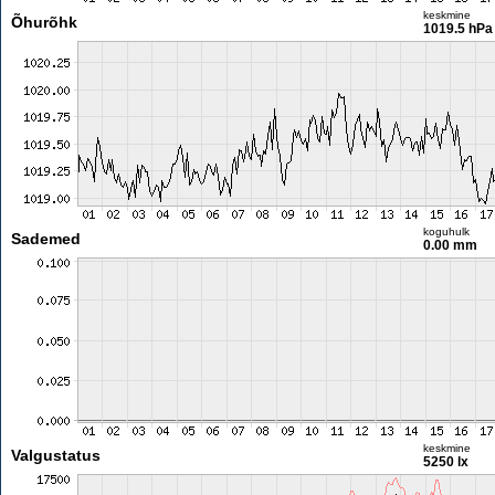
keskmine
Õhurõhk
1019.5 hPa
koguhulk
Sademed
0.00 mm
keskmine
Valgustatus
5250 lx