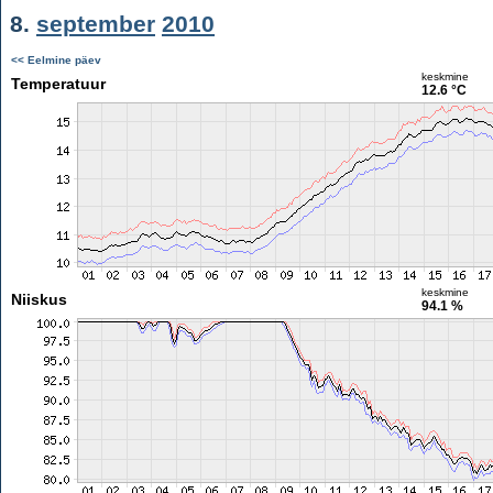
8.
september
2010
<< Eelmine päev
keskmine
Temperatuur
12.6 °C
keskmine
Niiskus
94.1 %