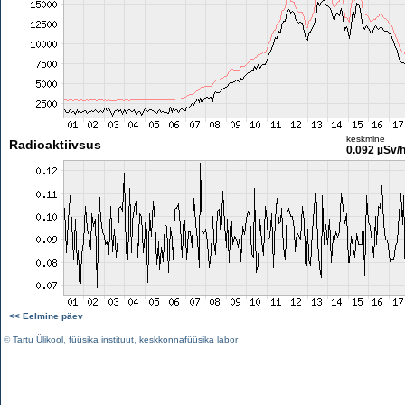
keskmine
Radioaktiivsus
0.092 µSv/
<< Eelmine päev
©
Tartu Ülikool
,
füüsika instituut
,
keskkonnafüüsika labor