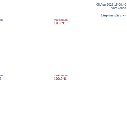
08 Aug 2026 15:00:40
värskenda
Järgmine päev >>
um
maksimum
C
18.3 °C
um
maksimum
%
100.0 %