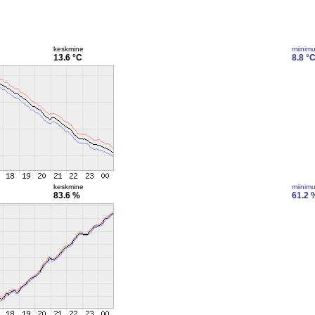
keskmine
miinim
13.6 °C
8.8 °
keskmine
miinim
83.6 %
61.2 