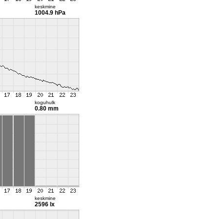
keskmine
1004.9 hPa
koguhulk
0.80 mm
keskmine
2596 lx