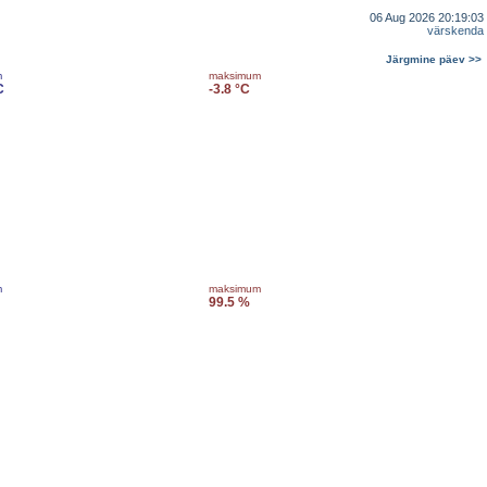
06 Aug 2026 20:19:03
värskenda
Järgmine päev >>
m
maksimum
C
-3.8 °C
m
maksimum
99.5 %