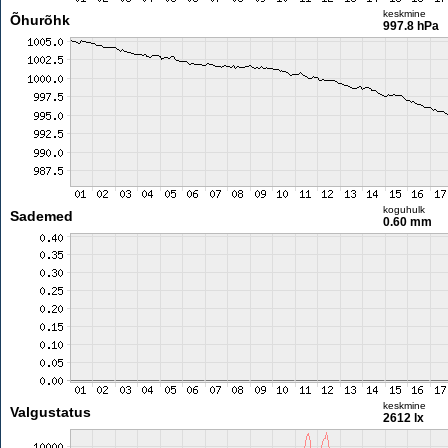
keskmine
Õhurõhk
997.8 hPa
koguhulk
Sademed
0.60 mm
keskmine
Valgustatus
2612 lx