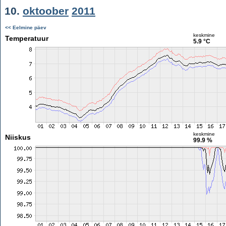
10.
oktoober
2011
<< Eelmine päev
keskmine
Temperatuur
5.9 °C
keskmine
Niiskus
99.9 %