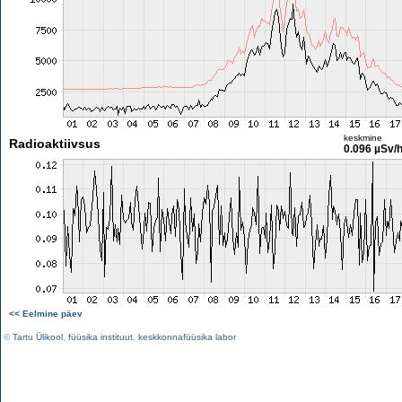
keskmine
Radioaktiivsus
0.096 µSv/
<< Eelmine päev
©
Tartu Ülikool
,
füüsika instituut
,
keskkonnafüüsika labor