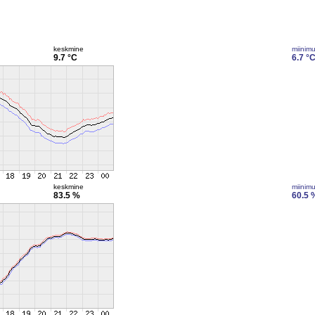
keskmine
miinim
9.7 °C
6.7 °
keskmine
miinim
83.5 %
60.5 