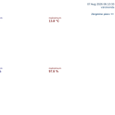
07 Aug 2026 06:13:33
värskenda
Järgmine päev >>
um
maksimum
C
13.8 °C
um
maksimum
%
97.6 %