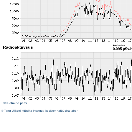
keskmine
Radioaktiivsus
0.095 µSv/
<< Eelmine päev
©
Tartu Ülikool
,
füüsika instituut
,
keskkonnafüüsika labor