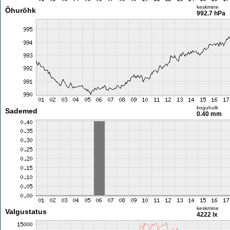
keskmine
Õhurõhk
992.7 hPa
koguhulk
Sademed
0.40 mm
keskmine
Valgustatus
4222 lx