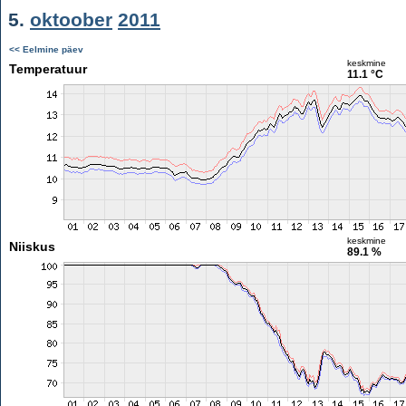
5.
oktoober
2011
<< Eelmine päev
keskmine
Temperatuur
11.1 °C
keskmine
Niiskus
89.1 %