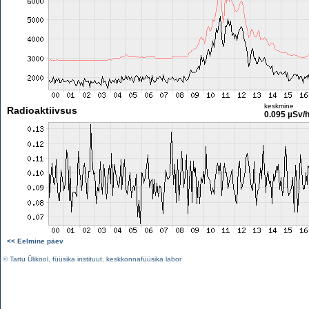
keskmine
Radioaktiivsus
0.095 µSv/
<< Eelmine päev
©
Tartu Ülikool
,
füüsika instituut
,
keskkonnafüüsika labor