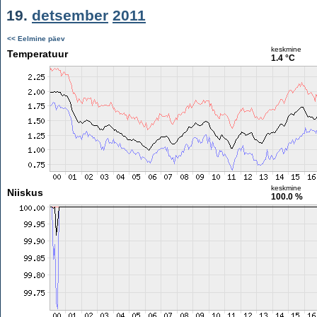
19.
detsember
2011
<< Eelmine päev
keskmine
Temperatuur
1.4 °C
keskmine
Niiskus
100.0 %