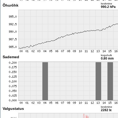
keskmine
Õhurõhk
990.2 hPa
koguhulk
Sademed
0.80 mm
keskmine
Valgustatus
2282 lx