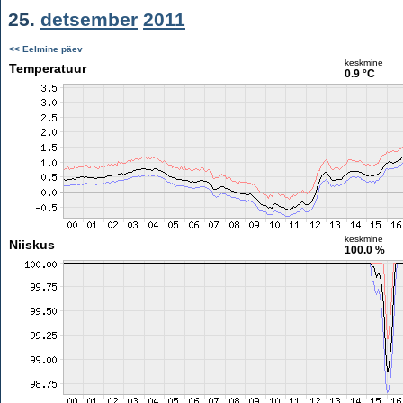
25.
detsember
2011
<< Eelmine päev
keskmine
Temperatuur
0.9 °C
keskmine
Niiskus
100.0 %