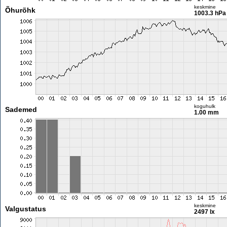
keskmine
Õhurõhk
1003.3 hPa
koguhulk
Sademed
1.00 mm
keskmine
Valgustatus
2497 lx