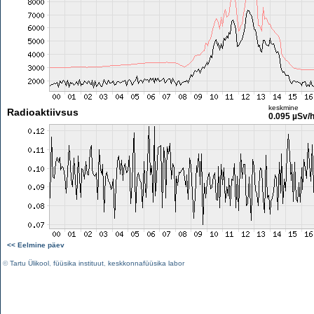
keskmine
Radioaktiivsus
0.095 µSv/
<< Eelmine päev
©
Tartu Ülikool
,
füüsika instituut
,
keskkonnafüüsika labor