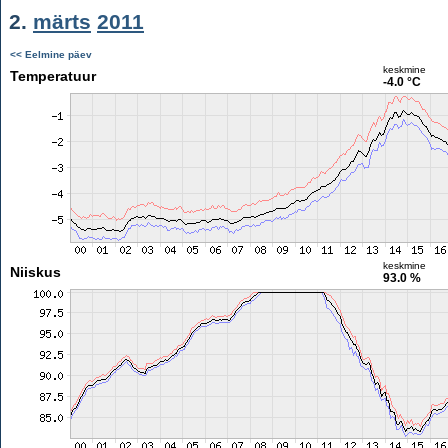
2.
märts
2011
<< Eelmine päev
keskmine
Temperatuur
-4.0 °C
keskmine
Niiskus
93.0 %