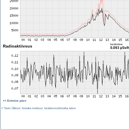
keskmine
Radioaktiivsus
0.093 µSv/
<< Eelmine päev
©
Tartu Ülikool
,
füüsika instituut
,
keskkonnafüüsika labor