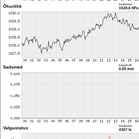
keskmine
Õhurõhk
1028.6 hPa
koguhulk
Sademed
0.00 mm
keskmine
Valgustatus
4307 lx