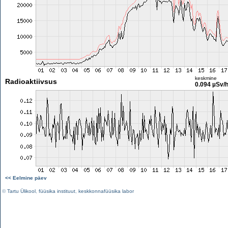
keskmine
Radioaktiivsus
0.094 µSv/
<< Eelmine päev
©
Tartu Ülikool
,
füüsika instituut
,
keskkonnafüüsika labor