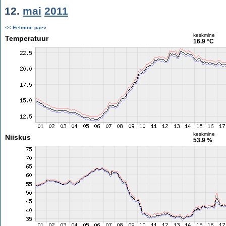
12.
mai
2011
<< Eelmine päev
keskmine
Temperatuur
16.9 °C
keskmine
Niiskus
53.9 %