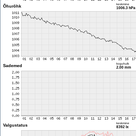
keskmine
Õhurõhk
1006.3 hPa
koguhulk
Sademed
2.00 mm
keskmine
Valgustatus
8392 lx