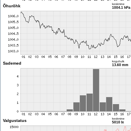
keskmine
Õhurõhk
1004.1 hPa
koguhulk
Sademed
13.60 mm
keskmine
Valgustatus
5010 lx