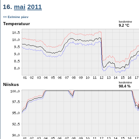
16.
mai
2011
<< Eelmine päev
keskmine
Temperatuur
9.2 °C
keskmine
Niiskus
98.4 %