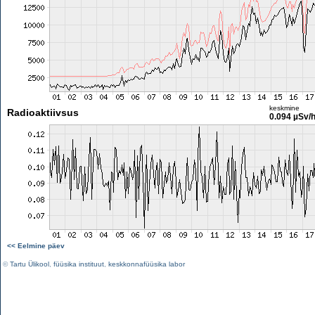
keskmine
Radioaktiivsus
0.094 µSv/
<< Eelmine päev
©
Tartu Ülikool
,
füüsika instituut
,
keskkonnafüüsika labor