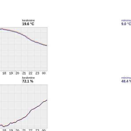
keskmine
miinim
19.6 °C
9.0 °
keskmine
miinim
72.1 %
48.4 