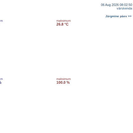
06 Aug 2026 08:02:50
värskenda
Järgmine päev >>
um
maksimum
C
26.8 °C
um
maksimum
%
100.0 %