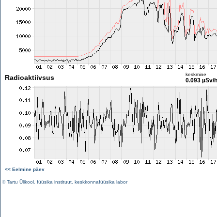
keskmine
Radioaktiivsus
0.093 µSv/
<< Eelmine päev
©
Tartu Ülikool
,
füüsika instituut
,
keskkonnafüüsika labor