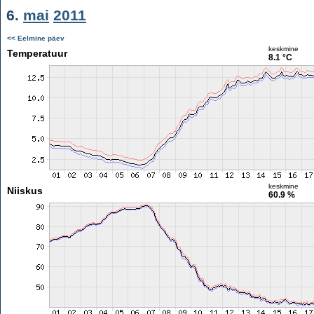
6.
mai
2011
<< Eelmine päev
keskmine
Temperatuur
8.1 °C
keskmine
Niiskus
60.9 %