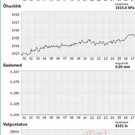
keskmine
Õhurõhk
1015.0 hPa
koguhulk
Sademed
0.00 mm
keskmine
Valgustatus
8101 lx