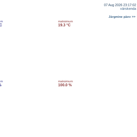
07 Aug 2026 23:17:02
värskenda
Järgmine päev >>
um
maksimum
°C
19.3 °C
um
maksimum
%
100.0 %