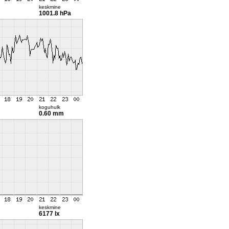
keskmine
1001.8 hPa
koguhulk
0.60 mm
keskmine
6177 lx