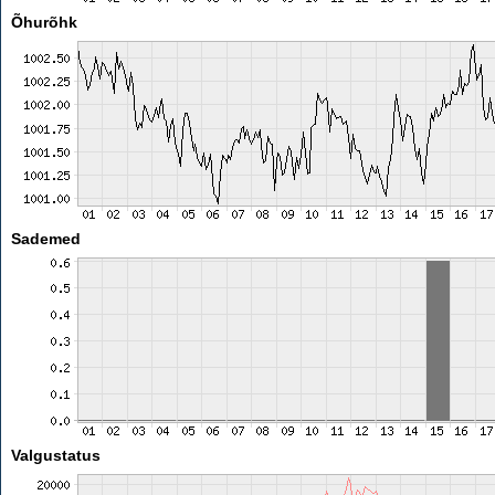
Õhurõhk
Sademed
Valgustatus