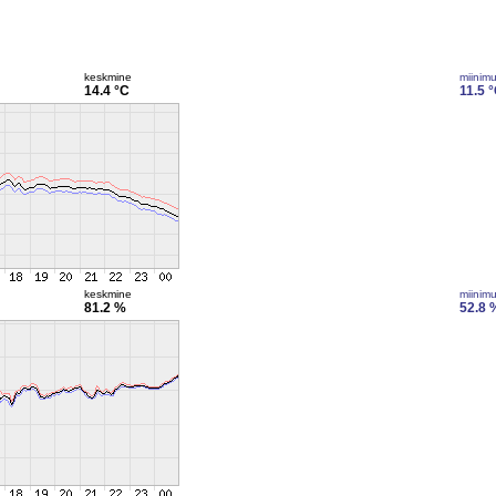
keskmine
miinim
14.4 °C
11.5 
keskmine
miinim
81.2 %
52.8 