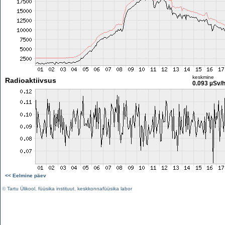
keskmine
Radioaktiivsus
0.093 µSv/
<< Eelmine päev
©
Tartu Ülikool
,
füüsika instituut
,
keskkonnafüüsika labor