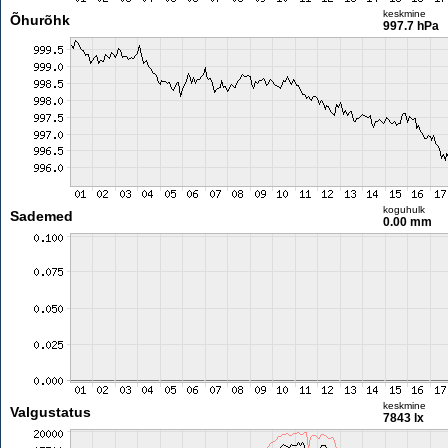
keskmine
Õhurõhk
997.7 hPa
koguhulk
Sademed
0.00 mm
keskmine
Valgustatus
7843 lx