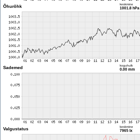
keskmine
Õhurõhk
1001.8 hPa
koguhulk
Sademed
0.00 mm
keskmine
Valgustatus
7965 lx