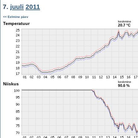
7.
juuli
2011
<< Eelmine päev
keskmine
Temperatuur
20.7 °C
keskmine
Niiskus
90.6 %