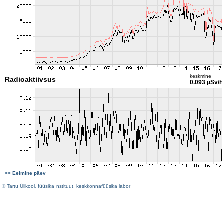
keskmine
Radioaktiivsus
0.093 µSv/
<< Eelmine päev
©
Tartu Ülikool
,
füüsika instituut
,
keskkonnafüüsika labor