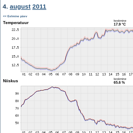
4.
august
2011
<< Eelmine päev
keskmine
Temperatuur
17.9 °C
keskmine
Niiskus
65.6 %