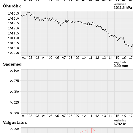
keskmine
Õhurõhk
1011.5 hPa
koguhulk
Sademed
0.00 mm
keskmine
Valgustatus
6792 lx