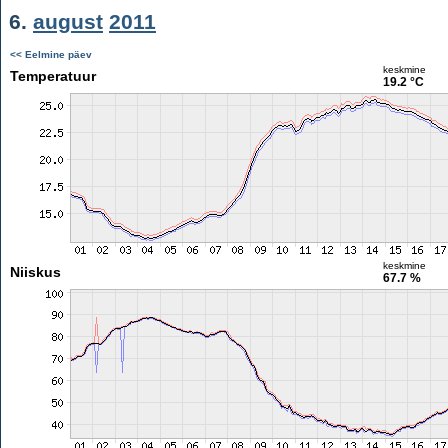
6.
august
2011
<< Eelmine päev
keskmine
Temperatuur
19.2 °C
keskmine
Niiskus
67.7 %