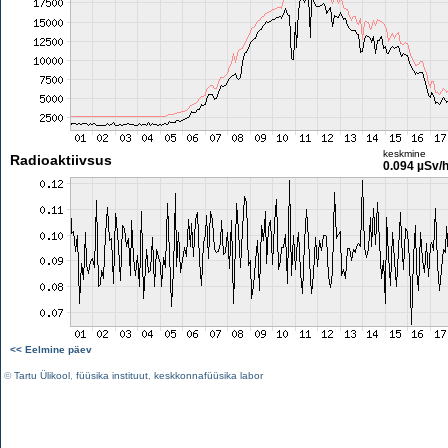
keskmine
Radioaktiivsus
0.094 µSv/
<< Eelmine päev
©
Tartu Ülikool
,
füüsika instituut
,
keskkonnafüüsika labor