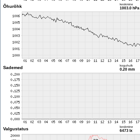
keskmine
Õhurõhk
1003.0 hPa
koguhulk
Sademed
0.20 mm
keskmine
Valgustatus
6473 lx