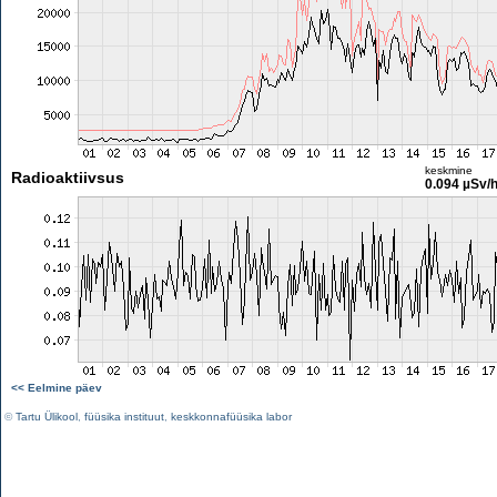
keskmine
Radioaktiivsus
0.094 µSv/
<< Eelmine päev
©
Tartu Ülikool
,
füüsika instituut
,
keskkonnafüüsika labor