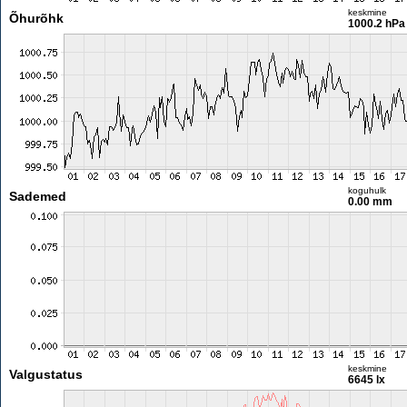
keskmine
Õhurõhk
1000.2 hPa
koguhulk
Sademed
0.00 mm
keskmine
Valgustatus
6645 lx