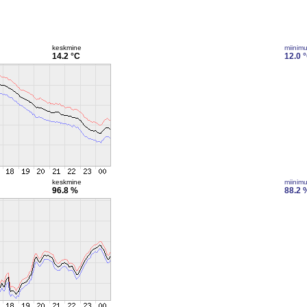
keskmine
miinim
14.2 °C
12.0 
keskmine
miinim
96.8 %
88.2 