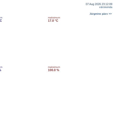
07 Aug 2026 23:12:09
värskenda
Järgmine päev >>
um
maksimum
°C
17.0 °C
um
maksimum
%
100.0 %