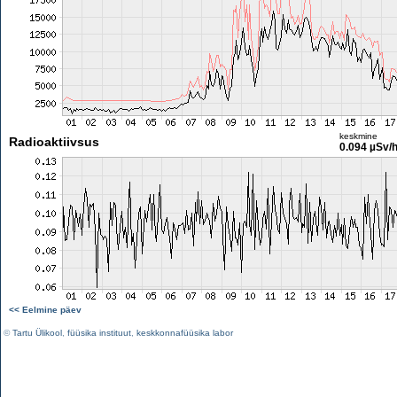
keskmine
Radioaktiivsus
0.094 µSv/
<< Eelmine päev
©
Tartu Ülikool
,
füüsika instituut
,
keskkonnafüüsika labor