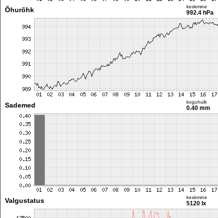
keskmine
Õhurõhk
992.4 hPa
koguhulk
Sademed
0.40 mm
keskmine
Valgustatus
5120 lx