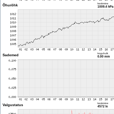
keskmine
Õhurõhk
1009.4 hPa
koguhulk
Sademed
0.00 mm
keskmine
Valgustatus
4572 lx