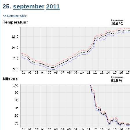
25.
september
2011
<< Eelmine päev
keskmine
Temperatuur
10.0 °C
keskmine
Niiskus
91.5 %