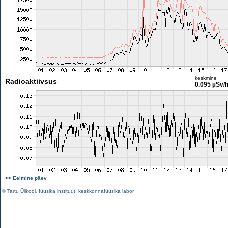
keskmine
Radioaktiivsus
0.095 µSv/
<< Eelmine päev
©
Tartu Ülikool
,
füüsika instituut
,
keskkonnafüüsika labor