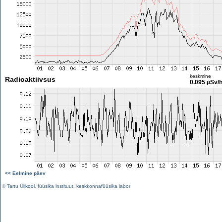
keskmine
Radioaktiivsus
0.095 µSv/
<< Eelmine päev
©
Tartu Ülikool
,
füüsika instituut
,
keskkonnafüüsika labor