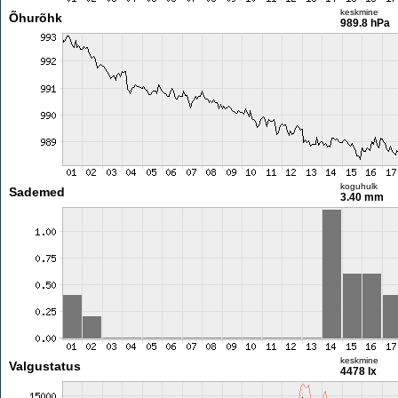
keskmine
Õhurõhk
989.8 hPa
koguhulk
Sademed
3.40 mm
keskmine
Valgustatus
4478 lx