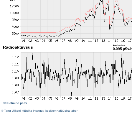
keskmine
Radioaktiivsus
0.095 µSv/
<< Eelmine päev
©
Tartu Ülikool
,
füüsika instituut
,
keskkonnafüüsika labor