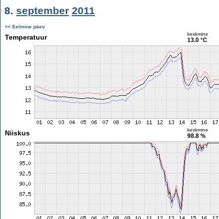
8.
september
2011
<< Eelmine päev
keskmine
Temperatuur
13.0 °C
keskmine
Niiskus
98.8 %