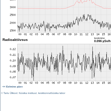
keskmine
Radioaktiivsus
0.096 µSv/h
<< Eelmine päev
©
Tartu Ülikool
,
füüsika instituut
,
keskkonnafüüsika labor