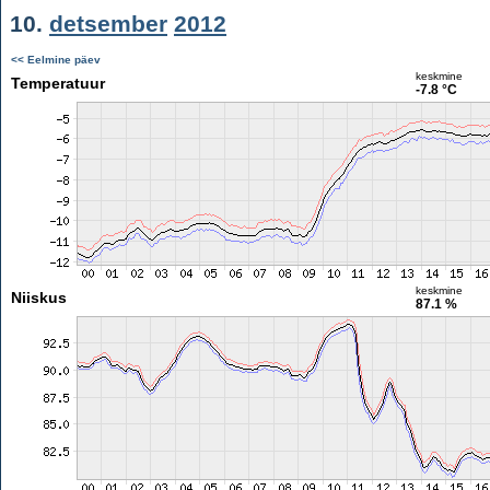
10.
detsember
2012
<< Eelmine päev
keskmine
Temperatuur
-7.8 °C
keskmine
Niiskus
87.1 %