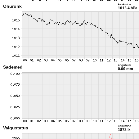
keskmine
Õhurõhk
1013.4 hPa
koguhulk
Sademed
0.00 mm
keskmine
Valgustatus
1872 lx