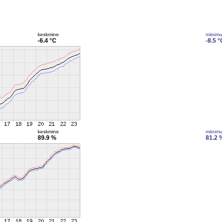
keskmine
miinim
-6.4 °C
-8.5 °
keskmine
miinim
89.9 %
81.2 