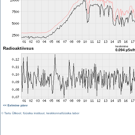
keskmine
Radioaktiivsus
0.094 µSv/
<< Eelmine päev
©
Tartu Ülikool
,
füüsika instituut
,
keskkonnafüüsika labor