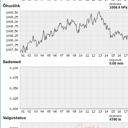
keskmine
Õhurõhk
1008.4 hPa
koguhulk
Sademed
0.00 mm
keskmine
Valgustatus
4780 lx