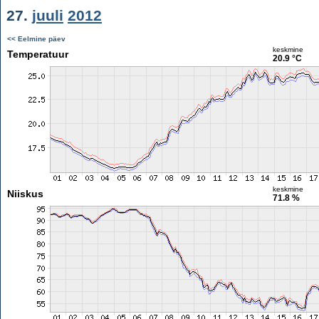
27.
juuli
2012
<< Eelmine päev
keskmine
Temperatuur
20.9 °C
keskmine
Niiskus
71.8 %