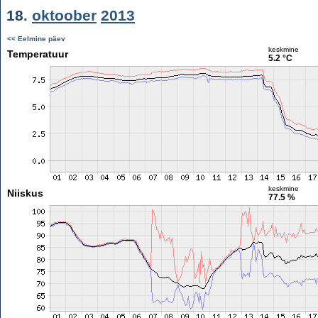
18.
oktoober
2013
<< Eelmine päev
keskmine
Temperatuur
5.2 °C
keskmine
Niiskus
77.5 %