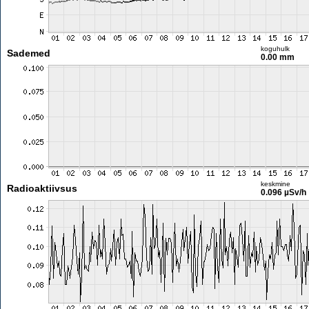
koguhulk
Sademed
0.00 mm
keskmine
Radioaktiivsus
0.096 µSv/h