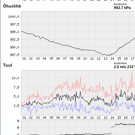
keskmine
Õhurõhk
992.7 hPa
keskmine
Tuul
2.0 m/s
232°