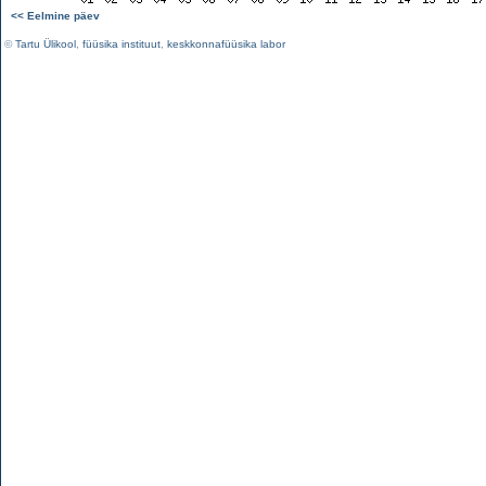
<< Eelmine päev
©
Tartu Ülikool
,
füüsika instituut
,
keskkonnafüüsika labor