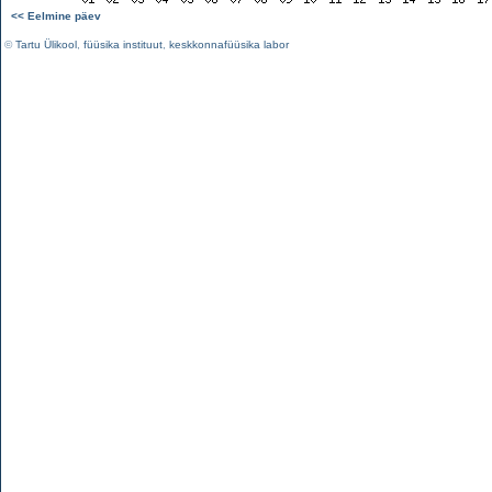
<< Eelmine päev
©
Tartu Ülikool
,
füüsika instituut
,
keskkonnafüüsika labor