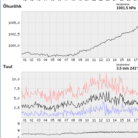
keskmine
Õhurõhk
1001.5 hPa
keskmine
Tuul
3.5 m/s
241°