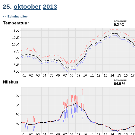
25.
oktoober
2013
<< Eelmine päev
keskmine
Temperatuur
9.2 °C
keskmine
Niiskus
64.9 %