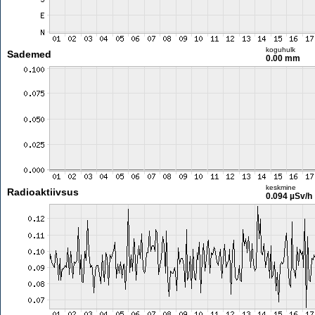
koguhulk
Sademed
0.00 mm
keskmine
Radioaktiivsus
0.094 µSv/h