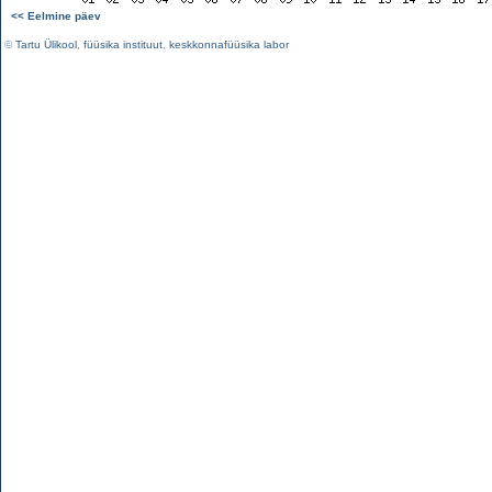
<< Eelmine päev
©
Tartu Ülikool
,
füüsika instituut
,
keskkonnafüüsika labor