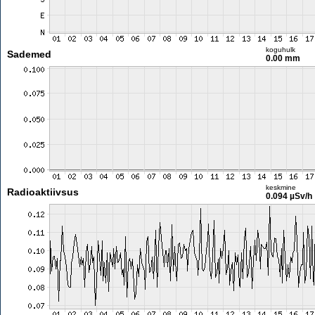
koguhulk
Sademed
0.00 mm
keskmine
Radioaktiivsus
0.094 µSv/h