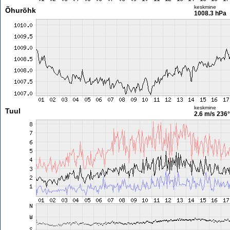
keskmine
Õhurõhk
1008.3 hPa
keskmine
Tuul
2.6 m/s
236°