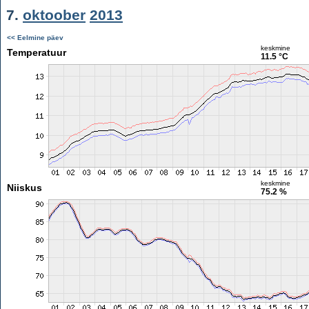
7.
oktoober
2013
<< Eelmine päev
keskmine
Temperatuur
11.5 °C
keskmine
Niiskus
75.2 %