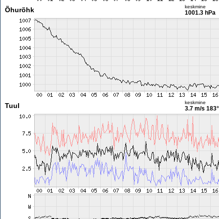
keskmine
Õhurõhk
1001.3 hPa
keskmine
Tuul
3.7 m/s
183°