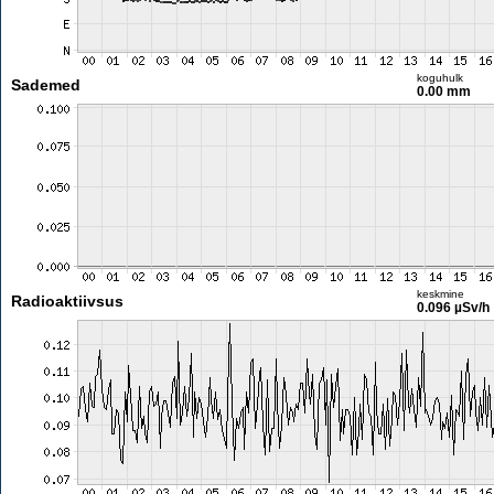
koguhulk
Sademed
0.00 mm
keskmine
Radioaktiivsus
0.096 µSv/h