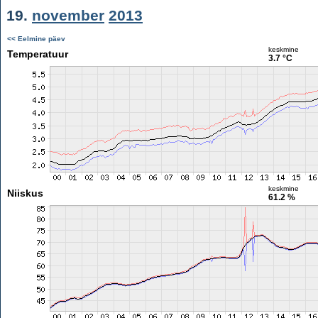
19.
november
2013
<< Eelmine päev
keskmine
Temperatuur
3.7 °C
keskmine
Niiskus
61.2 %