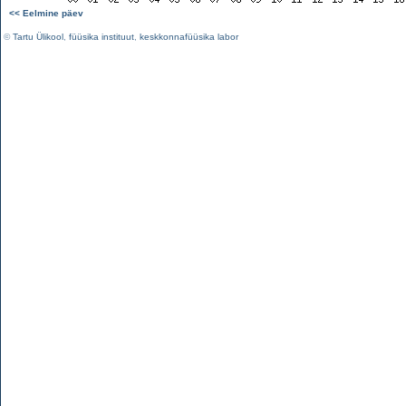
<< Eelmine päev
©
Tartu Ülikool
,
füüsika instituut
,
keskkonnafüüsika labor