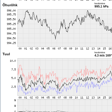
keskmine
Õhurõhk
995.1 hPa
keskmine
Tuul
4.3 m/s
169°