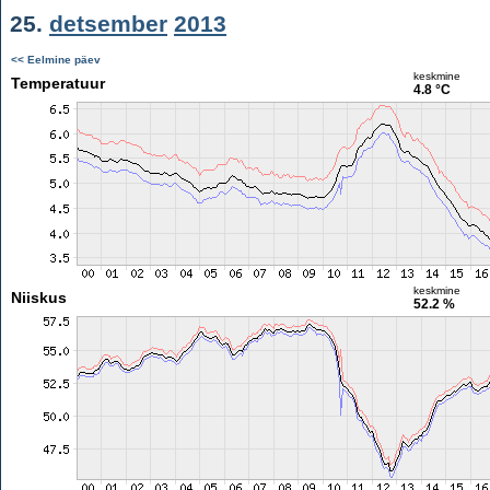
25.
detsember
2013
<< Eelmine päev
keskmine
Temperatuur
4.8 °C
keskmine
Niiskus
52.2 %