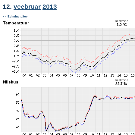
12.
veebruar
2013
<< Eelmine päev
keskmine
Temperatuur
-1.0 °C
keskmine
Niiskus
82.7 %