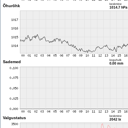
keskmine
Õhurõhk
1014.7 hPa
koguhulk
Sademed
0.00 mm
keskmine
Valgustatus
2042 lx