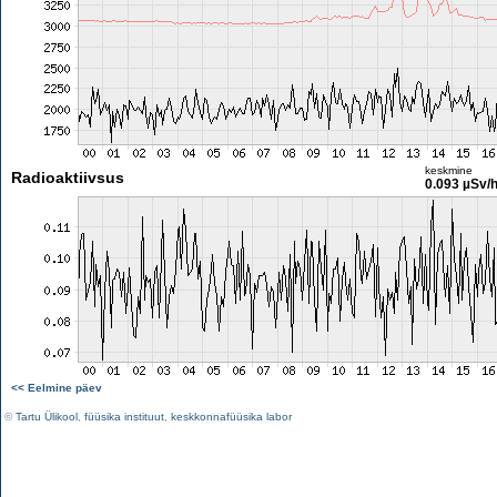
keskmine
Radioaktiivsus
0.093 µSv/
<< Eelmine päev
©
Tartu Ülikool
,
füüsika instituut
,
keskkonnafüüsika labor