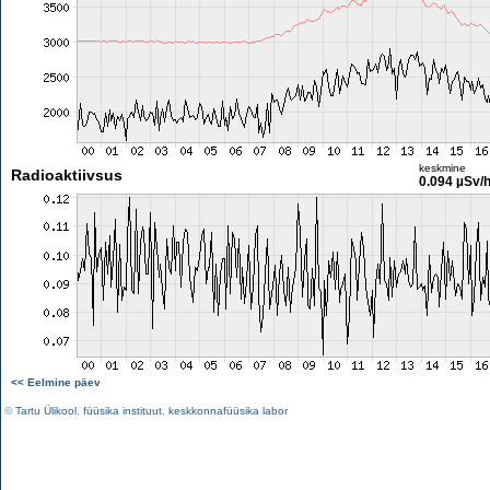
keskmine
Radioaktiivsus
0.094 µSv/
<< Eelmine päev
©
Tartu Ülikool
,
füüsika instituut
,
keskkonnafüüsika labor