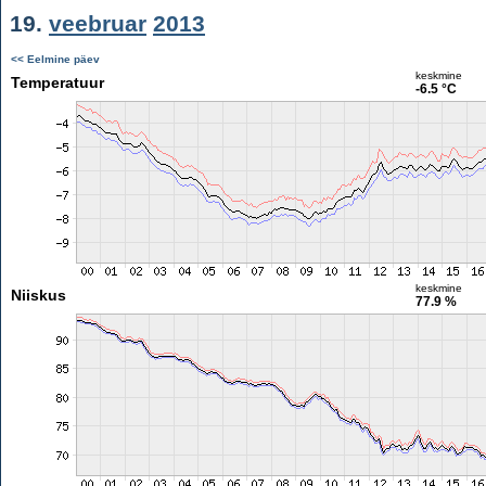
19.
veebruar
2013
<< Eelmine päev
keskmine
Temperatuur
-6.5 °C
keskmine
Niiskus
77.9 %