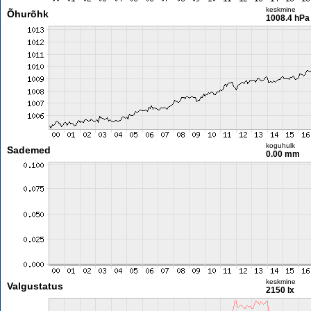
keskmine
Õhurõhk
1008.4 hPa
koguhulk
Sademed
0.00 mm
keskmine
Valgustatus
2150 lx