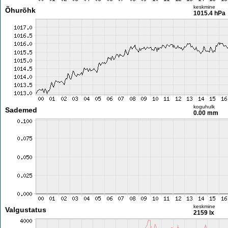
keskmine
Õhurõhk
1015.4 hPa
koguhulk
Sademed
0.00 mm
keskmine
Valgustatus
2159 lx