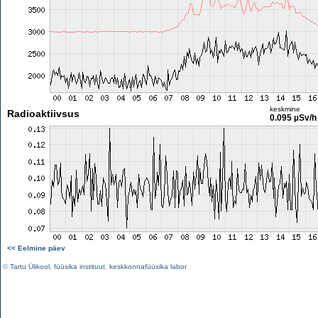
keskmine
Radioaktiivsus
0.095 µSv/h
<< Eelmine päev
©
Tartu Ülikool
,
füüsika instituut
,
keskkonnafüüsika labor