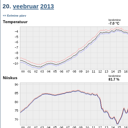
20.
veebruar
2013
<< Eelmine päev
keskmine
Temperatuur
-7.0 °C
keskmine
Niiskus
81.7 %