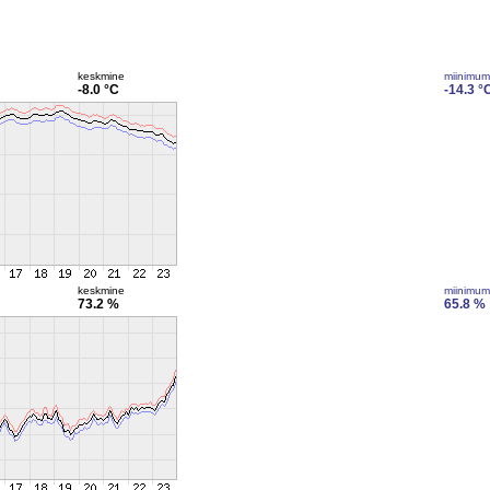
keskmine
miinimum
-8.0 °C
-14.3 °
keskmine
miinimum
73.2 %
65.8 %