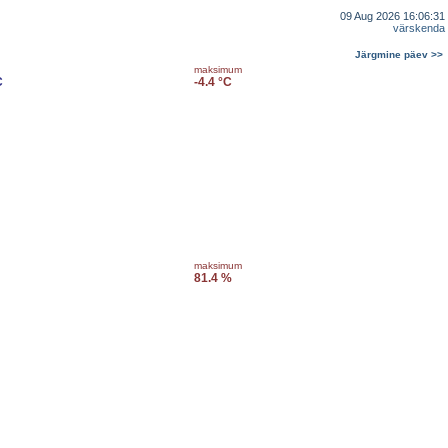
09 Aug 2026 16:06:31
värskenda
Järgmine päev >>
maksimum
C
-4.4 °C
maksimum
81.4 %