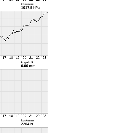
keskmine
1017.5 hPa
koguhulk
0.00 mm
keskmine
2204 lx