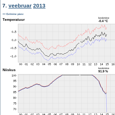
7.
veebruar
2013
<< Eelmine päev
keskmine
Temperatuur
-0.4 °C
keskmine
Niiskus
91.9 %