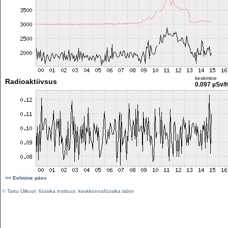
keskmine
Radioaktiivsus
0.097 µSv/
<< Eelmine päev
©
Tartu Ülikool
,
füüsika instituut
,
keskkonnafüüsika labor