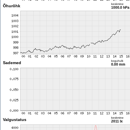
keskmine
Õhurõhk
1000.0 hPa
koguhulk
Sademed
0.00 mm
keskmine
Valgustatus
2011 lx