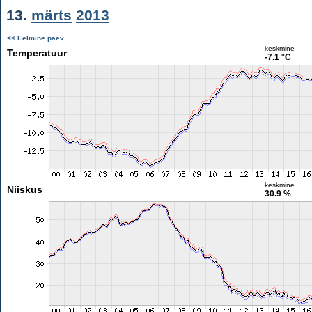
13.
märts
2013
<< Eelmine päev
keskmine
Temperatuur
-7.1 °C
keskmine
Niiskus
30.9 %