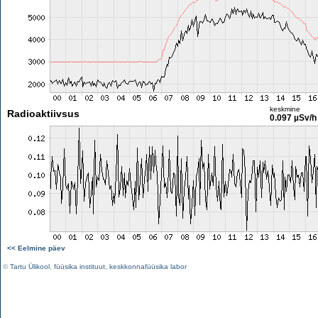
keskmine
Radioaktiivsus
0.097 µSv/h
<< Eelmine päev
©
Tartu Ülikool
,
füüsika instituut
,
keskkonnafüüsika labor