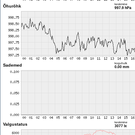
keskmine
Õhurõhk
997.9 hPa
koguhulk
Sademed
0.00 mm
keskmine
Valgustatus
3077 lx