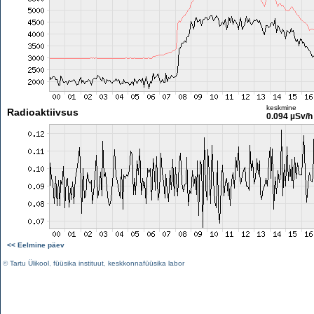
keskmine
Radioaktiivsus
0.094 µSv/h
<< Eelmine päev
©
Tartu Ülikool
,
füüsika instituut
,
keskkonnafüüsika labor