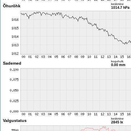
keskmine
Õhurõhk
1014.7 hPa
koguhulk
Sademed
0.00 mm
keskmine
Valgustatus
2845 lx