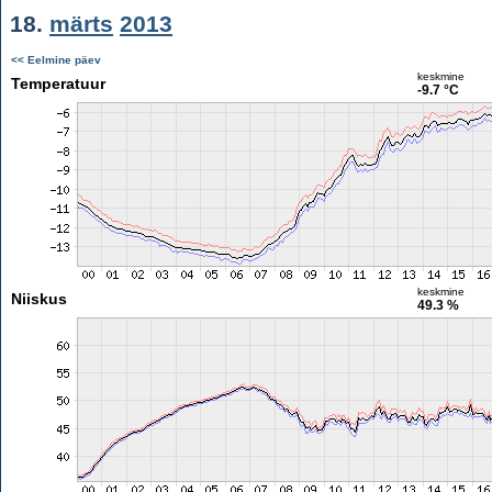
18.
märts
2013
<< Eelmine päev
keskmine
Temperatuur
-9.7 °C
keskmine
Niiskus
49.3 %